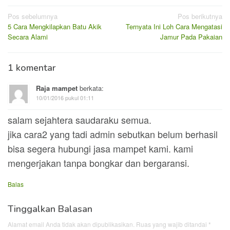
Navigasi
Pos sebelumnya
Pos berikutnya
5 Cara Mengkilapkan Batu Akik
Ternyata Ini Loh Cara Mengatasi
pos
Secara Alami
Jamur Pada Pakaian
1 komentar
Raja mampet
berkata:
10/01/2016 pukul 01:11
salam sejahtera saudaraku semua.
jika cara2 yang tadi admin sebutkan belum berhasil
bisa segera hubungi jasa mampet kami. kami
mengerjakan tanpa bongkar dan bergaransi.
Balas
Tinggalkan Balasan
Alamat email Anda tidak akan dipublikasikan.
Ruas yang wajib ditandai
*