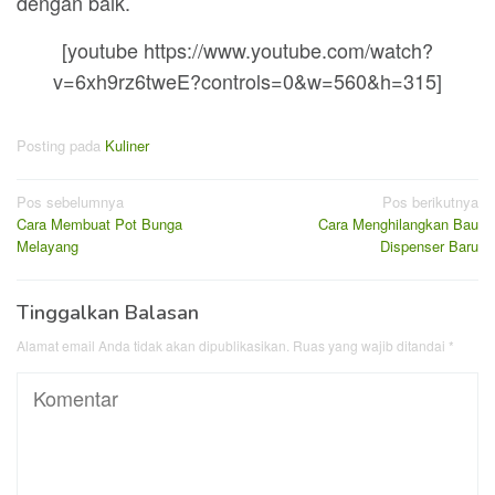
dengan baik.
[youtube https://www.youtube.com/watch?
v=6xh9rz6tweE?controls=0&w=560&h=315]
Posting pada
Kuliner
Navigasi
Pos sebelumnya
Pos berikutnya
Cara Membuat Pot Bunga
Cara Menghilangkan Bau
pos
Melayang
Dispenser Baru
Tinggalkan Balasan
Alamat email Anda tidak akan dipublikasikan.
Ruas yang wajib ditandai
*