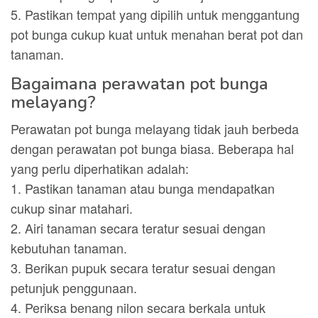
5. Pastikan tempat yang dipilih untuk menggantung
pot bunga cukup kuat untuk menahan berat pot dan
tanaman.
Bagaimana perawatan pot bunga
melayang?
Perawatan pot bunga melayang tidak jauh berbeda
dengan perawatan pot bunga biasa. Beberapa hal
yang perlu diperhatikan adalah:
1. Pastikan tanaman atau bunga mendapatkan
cukup sinar matahari.
2. Airi tanaman secara teratur sesuai dengan
kebutuhan tanaman.
3. Berikan pupuk secara teratur sesuai dengan
petunjuk penggunaan.
4. Periksa benang nilon secara berkala untuk