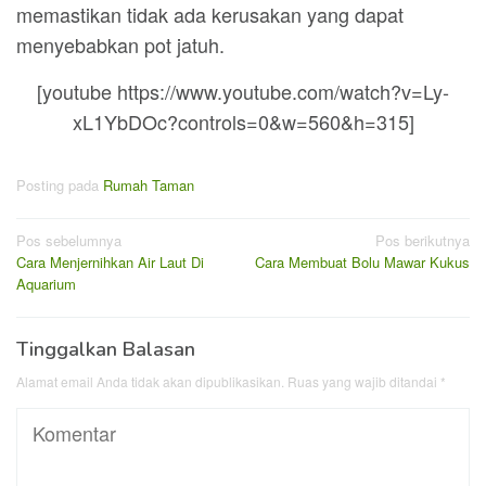
memastikan tidak ada kerusakan yang dapat
menyebabkan pot jatuh.
[youtube https://www.youtube.com/watch?v=Ly-
xL1YbDOc?controls=0&w=560&h=315]
Posting pada
Rumah Taman
Navigasi
Pos sebelumnya
Pos berikutnya
Cara Menjernihkan Air Laut Di
Cara Membuat Bolu Mawar Kukus
pos
Aquarium
Tinggalkan Balasan
Alamat email Anda tidak akan dipublikasikan.
Ruas yang wajib ditandai
*