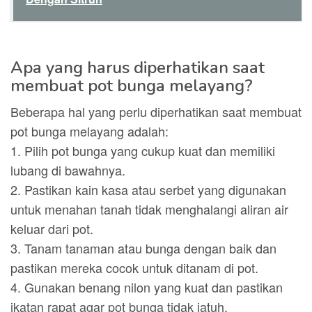
Apa yang harus diperhatikan saat
membuat pot bunga melayang?
Beberapa hal yang perlu diperhatikan saat membuat
pot bunga melayang adalah:
1. Pilih pot bunga yang cukup kuat dan memiliki
lubang di bawahnya.
2. Pastikan kain kasa atau serbet yang digunakan
untuk menahan tanah tidak menghalangi aliran air
keluar dari pot.
3. Tanam tanaman atau bunga dengan baik dan
pastikan mereka cocok untuk ditanam di pot.
4. Gunakan benang nilon yang kuat dan pastikan
ikatan rapat agar pot bunga tidak jatuh.