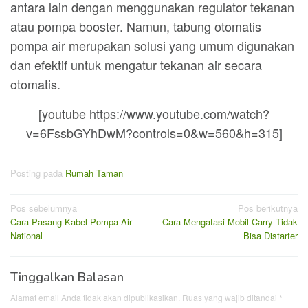
antara lain dengan menggunakan regulator tekanan
atau pompa booster. Namun, tabung otomatis
pompa air merupakan solusi yang umum digunakan
dan efektif untuk mengatur tekanan air secara
otomatis.
[youtube https://www.youtube.com/watch?
v=6FssbGYhDwM?controls=0&w=560&h=315]
Posting pada
Rumah Taman
Navigasi
Pos sebelumnya
Pos berikutnya
Cara Pasang Kabel Pompa Air
Cara Mengatasi Mobil Carry Tidak
pos
National
Bisa Distarter
Tinggalkan Balasan
Alamat email Anda tidak akan dipublikasikan.
Ruas yang wajib ditandai
*