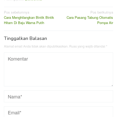
Navigasi
Pos sebelumnya
Pos berikutnya
Cara Menghilangkan Bintik Bintik
Cara Pasang Tabung Otomatis
pos
Hitam Di Baju Warna Putih
Pompa Air
Tinggalkan Balasan
Alamat email Anda tidak akan dipublikasikan.
Ruas yang wajib ditandai
*