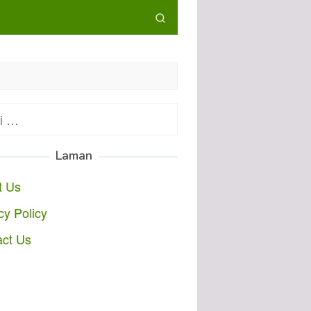
:
Laman
t Us
cy Policy
act Us