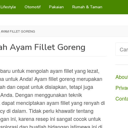
Lifestyle
Otomotif
Pakaian
Rumah & Taman
AYAM FILLET GORENG
h Ayam Fillet Goreng
Cari
untuk
baru untuk mengolah ayam fillet yang lezat,
Abou
a untuk Anda! Ayam fillet goreng merupakan
h dan cepat untuk disiapkan, tetapi juga
Priva
h Anda. Dengan menggunakan teknik
Cont
dapat menciptakan ayam fillet yang renyah di
cy di dalam. Tidak perlu khawatir tentang
an ini, karena resep ini sangat cocok untuk
splorasi dan buatlah hidangan istimewa ini di