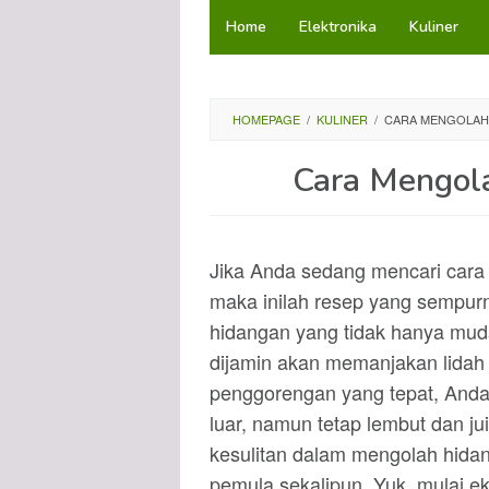
Loncat
Home
Elektronika
Kuliner
ke
konten
HOMEPAGE
/
KULINER
/
CARA MENGOLAH 
Cara Mengola
Jika Anda sedang mencari cara 
maka inilah resep yang sempurn
hidangan yang tidak hanya muda
dijamin akan memanjakan lida
penggorengan yang tepat, Anda 
luar, namun tetap lembut dan jui
kesulitan dalam mengolah hidang
pemula sekalipun. Yuk, mulai ek