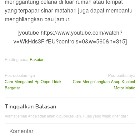
menggantung celana di luar rumah atau tempat
yang terpapar sinar matahari juga dapat membantu
menghilangkan bau jamur.
[youtube https://www.youtube.com/watch?
v=WkHds3F-fEU?controls=0&w=560&h=315]
Posting pada
Pakaian
Navigasi
Pos sebelumnya
Pos berikutnya
Cara Mengatasi Hp Oppo Tidak
Cara Menghilangkan Asap Knalpot
pos
Bergetar
Motor Matic
Tinggalkan Balasan
Alamat email Anda tidak akan dipublikasikan.
Ruas yang wajib ditandai
*