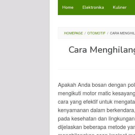
Loncat
Home
Elektronika
Kuliner
ke
konten
HOMEPAGE
/
OTOMOTIF
/
CARA MENGHIL
Cara Menghilan
Apakah Anda bosan dengan polus
mengikuti motor matic kesaya
cara yang efektif untuk mengat
kenyamanan dalam berkendara, 
pada kesehatan dan lingkungan se
dijelaskan beberapa metode ya