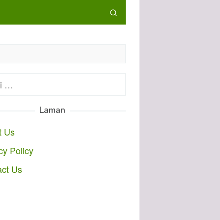
:
Laman
t Us
cy Policy
act Us