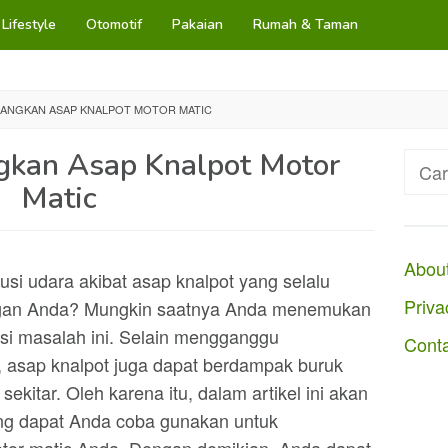
Lifestyle
Otomotif
Pakaian
Rumah & Taman
ANGKAN ASAP KNALPOT MOTOR MATIC
gkan Asap Knalpot Motor
Cari
untuk
Matic
Abou
i udara akibat asap knalpot yang selalu
Priva
ngan Anda? Mungkin saatnya Anda menemukan
asi masalah ini. Selain mengganggu
Cont
asap knalpot juga dapat berdampak buruk
kitar. Oleh karena itu, dalam artikel ini akan
ng dapat Anda coba gunakan untuk