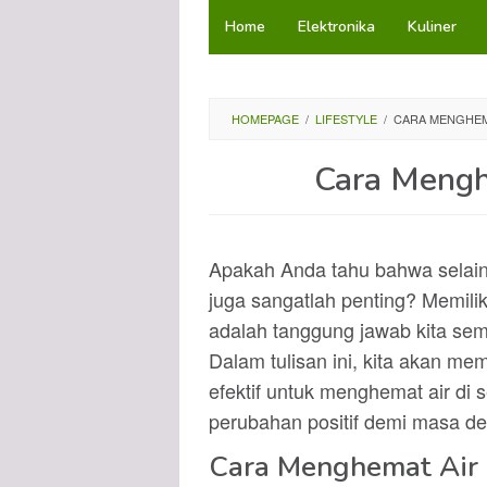
Loncat
Home
Elektronika
Kuliner
ke
konten
HOMEPAGE
/
LIFESTYLE
/
CARA MENGHEMA
Cara Mengh
Apakah Anda tahu bahwa selain 
juga sangatlah penting? Memili
adalah tanggung jawab kita semu
Dalam tulisan ini, kita akan 
efektif untuk menghemat air di
perubahan positif demi masa de
Cara Menghemat Air 