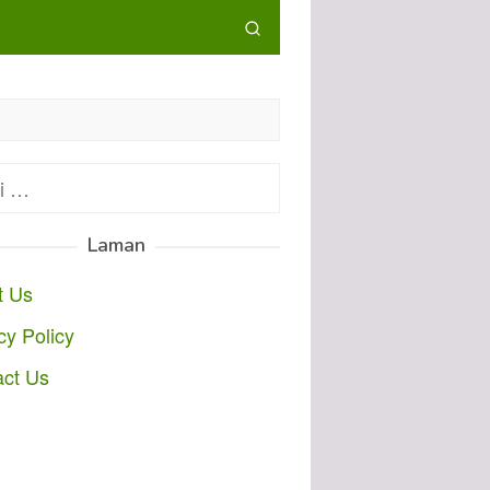
:
Laman
t Us
cy Policy
act Us