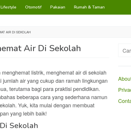
Lifestyle
Otomotif
Pakaian
Rumah & Taman
T AIR DI SEKOLAH
emat Air Di Sekolah
Cari
untuk
menghemat listrik, menghemat air di sekolah
Abou
ki jumlah air yang cukup dan ramah lingkungan
a, terutama bagi para praktisi pendidikan.
Priva
membahas beberapa cara yang sederhana namun
Cont
 sekolah. Yuk, kita mulai dengan membuat
pan yang lebih baik!
Di Sekolah