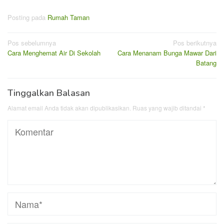
Posting pada
Rumah Taman
Navigasi
Pos sebelumnya
Pos berikutnya
Cara Menghemat Air Di Sekolah
Cara Menanam Bunga Mawar Dari
pos
Batang
Tinggalkan Balasan
Alamat email Anda tidak akan dipublikasikan.
Ruas yang wajib ditandai
*