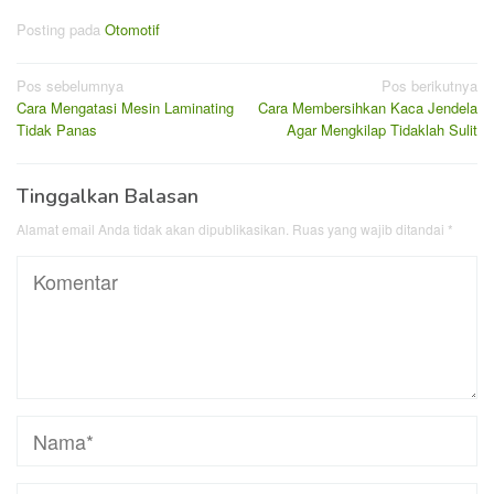
Posting pada
Otomotif
Navigasi
Pos sebelumnya
Pos berikutnya
Cara Mengatasi Mesin Laminating
Cara Membersihkan Kaca Jendela
pos
Tidak Panas
Agar Mengkilap Tidaklah Sulit
Tinggalkan Balasan
Alamat email Anda tidak akan dipublikasikan.
Ruas yang wajib ditandai
*