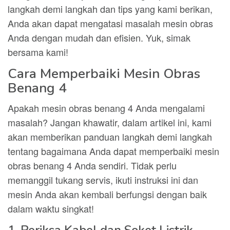
langkah demi langkah dan tips yang kami berikan,
Anda akan dapat mengatasi masalah mesin obras
Anda dengan mudah dan efisien. Yuk, simak
bersama kami!
Cara Memperbaiki Mesin Obras
Benang 4
Apakah mesin obras benang 4 Anda mengalami
masalah? Jangan khawatir, dalam artikel ini, kami
akan memberikan panduan langkah demi langkah
tentang bagaimana Anda dapat memperbaiki mesin
obras benang 4 Anda sendiri. Tidak perlu
memanggil tukang servis, ikuti instruksi ini dan
mesin Anda akan kembali berfungsi dengan baik
dalam waktu singkat!