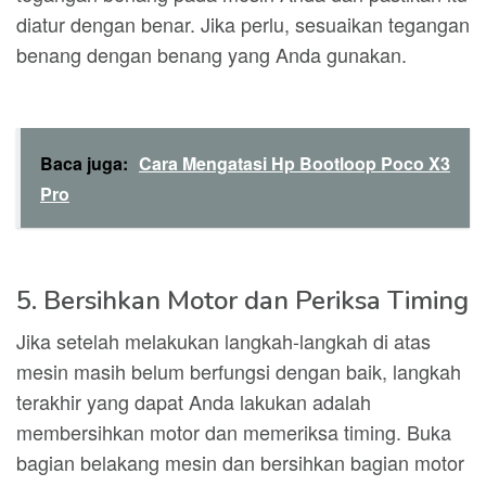
diatur dengan benar. Jika perlu, sesuaikan tegangan
benang dengan benang yang Anda gunakan.
Baca juga:
Cara Mengatasi Hp Bootloop Poco X3
Pro
5. Bersihkan Motor dan Periksa Timing
Jika setelah melakukan langkah-langkah di atas
mesin masih belum berfungsi dengan baik, langkah
terakhir yang dapat Anda lakukan adalah
membersihkan motor dan memeriksa timing. Buka
bagian belakang mesin dan bersihkan bagian motor