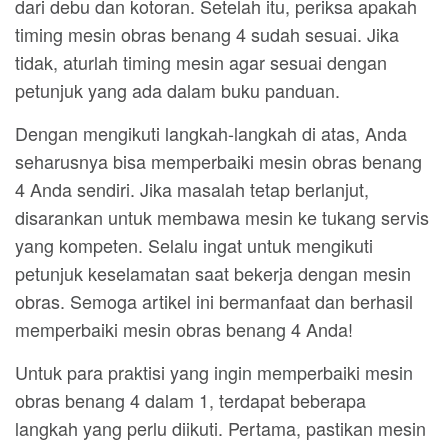
dari debu dan kotoran. Setelah itu, periksa apakah
timing mesin obras benang 4 sudah sesuai. Jika
tidak, aturlah timing mesin agar sesuai dengan
petunjuk yang ada dalam buku panduan.
Dengan mengikuti langkah-langkah di atas, Anda
seharusnya bisa memperbaiki mesin obras benang
4 Anda sendiri. Jika masalah tetap berlanjut,
disarankan untuk membawa mesin ke tukang servis
yang kompeten. Selalu ingat untuk mengikuti
petunjuk keselamatan saat bekerja dengan mesin
obras. Semoga artikel ini bermanfaat dan berhasil
memperbaiki mesin obras benang 4 Anda!
Untuk para praktisi yang ingin memperbaiki mesin
obras benang 4 dalam 1, terdapat beberapa
langkah yang perlu diikuti. Pertama, pastikan mesin