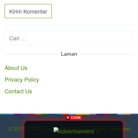
Cari
untuk:
Laman
About Us
Privacy Policy
Contact Us
© 2017-2023 CaraPraktis.info | All rights reserved