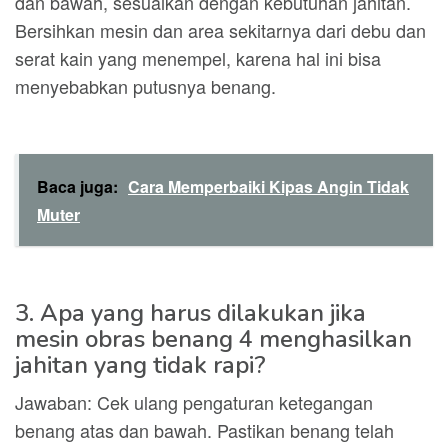
dan bawah, sesuaikan dengan kebutuhan jahitan.
Bersihkan mesin dan area sekitarnya dari debu dan
serat kain yang menempel, karena hal ini bisa
menyebabkan putusnya benang.
Baca juga:
Cara Memperbaiki Kipas Angin Tidak
Muter
3. Apa yang harus dilakukan jika
mesin obras benang 4 menghasilkan
jahitan yang tidak rapi?
Jawaban: Cek ulang pengaturan ketegangan
benang atas dan bawah. Pastikan benang telah