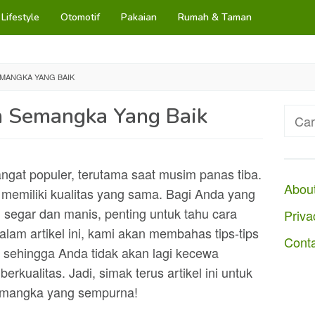
Lifestyle
Otomotif
Pakaian
Rumah & Taman
EMANGKA YANG BAIK
h Semangka Yang Baik
Cari
untuk
gat populer, terutama saat musim panas tiba.
Abou
emiliki kualitas yang sama. Bagi Anda yang
segar dan manis, penting untuk tahu cara
Priva
lam artikel ini, kami akan membahas tips-tips
Cont
 sehingga Anda tidak akan lagi kecewa
kualitas. Jadi, simak terus artikel ini untuk
emangka yang sempurna!