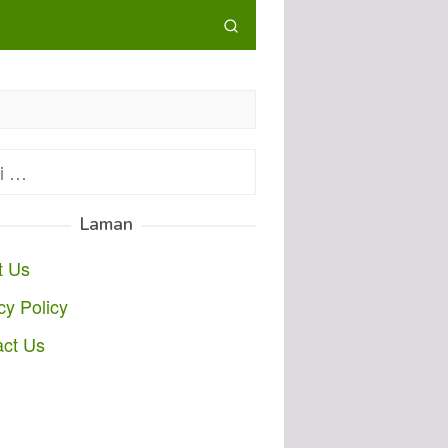
:
Laman
t Us
cy Policy
act Us