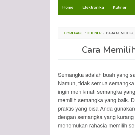
Loncat
Home
Elektronika
Kuliner
ke
konten
HOMEPAGE
/
KULINER
/
CARA MEMILIH S
Cara Memili
Semangka adalah buah yang san
Namun, tidak semua semangka m
ingin menikmati semangka yang 
memilih semangka yang baik. Da
praktis yang bisa Anda gunakan
dengan semangka yang kurang ber
menemukan rahasia memilih s