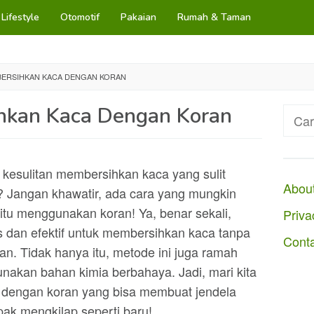
Lifestyle
Otomotif
Pakaian
Rumah & Taman
ERSIHKAN KACA DENGAN KORAN
hkan Kaca Dengan Koran
Cari
untuk
kesulitan membersihkan kaca yang sulit
Abou
i? Jangan khawatir, ada cara yang mungkin
tu menggunakan koran! Ya, benar sekali,
Priva
is dan efektif untuk membersihkan kaca tanpa
Cont
n. Tidak hanya itu, metode ini juga ramah
nakan bahan kimia berbahaya. Jadi, mari kita
 dengan koran yang bisa membuat jendela
ak mengkilap seperti baru!