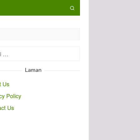
:
Laman
t Us
cy Policy
act Us