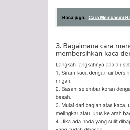
Baca juga:
Cara Membasmi R
3. Bagaimana cara me
membersihkan kaca de
Langkah-langkahnya adalah seba
1. Siram kaca dengan air bersi
ringan.
2. Basahi selembar koran dengan 
basah.
3. Mulai dari bagian atas kaca
melingkar atau lurus ke arah b
4. Jika ada noda yang sulit dih
yang sudah dibasahi.