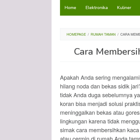
Loncat
Home
Elektronika
Kuliner
ke
konten
HOMEPAGE
/
RUMAH TAMAN
/
CARA MEMB
Cara Membersi
Apakah Anda sering mengalami 
hilang noda dan bekas sidik jar
tidak Anda duga sebelumnya yai
koran bisa menjadi solusi prakt
meninggalkan bekas atau goresa
lingkungan karena tidak menggu
simak cara membersihkan kaca
atau cermin di rumah Anda tamp