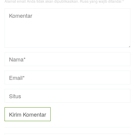
Alamat email Anda tidak akan dipublikasikan.
Ruas yang wajib ditandai
*