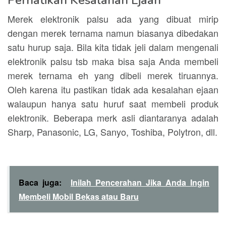
Perhatikan Kesalahan Ejaan
Merek elektronik palsu ada yang dibuat mirip
dengan merek ternama namun biasanya dibedakan
satu hurup saja. Bila kita tidak jeli dalam mengenali
elektronik palsu tsb maka bisa saja Anda membeli
merek ternama eh yang dibeli merek tiruannya.
Oleh karena itu pastikan tidak ada kesalahan ejaan
walaupun hanya satu huruf saat membeli produk
elektronik. Beberapa merk asli diantaranya adalah
Sharp, Panasonic, LG, Sanyo, Toshiba, Polytron, dll.
Baca juga:
Inilah Pencerahan Jika Anda Ingin
Membeli Mobil Bekas atau Baru