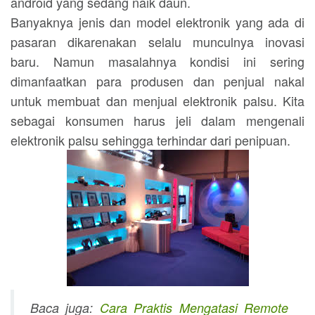
android yang sedang naik daun.
Banyaknya jenis dan model elektronik yang ada di
pasaran dikarenakan selalu munculnya inovasi
baru. Namun masalahnya kondisi ini sering
dimanfaatkan para produsen dan penjual nakal
untuk membuat dan menjual elektronik palsu. Kita
sebagai konsumen harus jeli dalam mengenali
elektronik palsu sehingga terhindar dari penipuan.
Baca juga:
Cara Praktis Mengatasi Remote