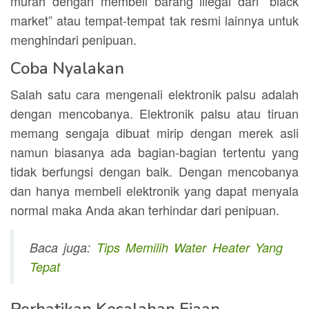
murah dengan membeli barang illegal dari “black
market” atau tempat-tempat tak resmi lainnya untuk
menghindari penipuan.
Coba Nyalakan
Salah satu cara mengenali elektronik palsu adalah
dengan mencobanya. Elektronik palsu atau tiruan
memang sengaja dibuat mirip dengan merek asli
namun biasanya ada bagian-bagian tertentu yang
tidak berfungsi dengan baik. Dengan mencobanya
dan hanya membeli elektronik yang dapat menyala
normal maka Anda akan terhindar dari penipuan.
Baca juga:
Tips Memilih Water Heater Yang
Tepat