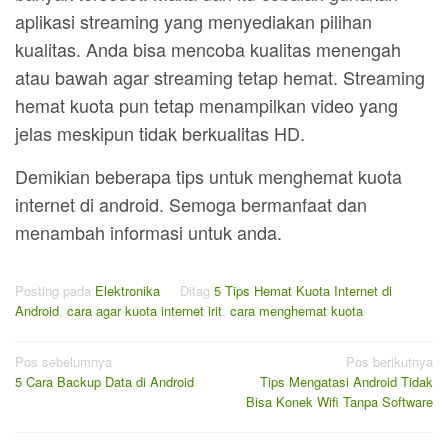
aplikasi streaming yang menyediakan pilihan
kualitas. Anda bisa mencoba kualitas menengah
atau bawah agar streaming tetap hemat. Streaming
hemat kuota pun tetap menampilkan video yang
jelas meskipun tidak berkualitas HD.
Demikian beberapa tips untuk menghemat kuota
internet di android. Semoga bermanfaat dan
menambah informasi untuk anda.
Posting pada
Elektronika
Ditag
5 Tips Hemat Kuota Internet di
Android
,
cara agar kuota internet irit
,
cara menghemat kuota
Navigasi
Pos sebelumnya
Pos berikutnya
5 Cara Backup Data di Android
Tips Mengatasi Android Tidak
pos
Bisa Konek Wifi Tanpa Software