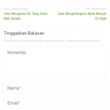
Navigasi
Pos sebelumnya
Pos berikutnya
Cara Mengatasi Ac Yang Suka
Cara Menghilangkan Noda Minyak
pos
Mati Sendiri
Di Hijab
Tinggalkan Balasan
Alamat email Anda tidak akan dipublikasikan.
Ruas yang wajib ditandai
*