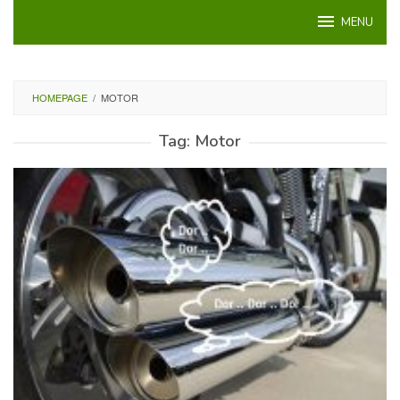
Loncat
MENU
ke
konten
HOMEPAGE
/
MOTOR
Tag:
Motor