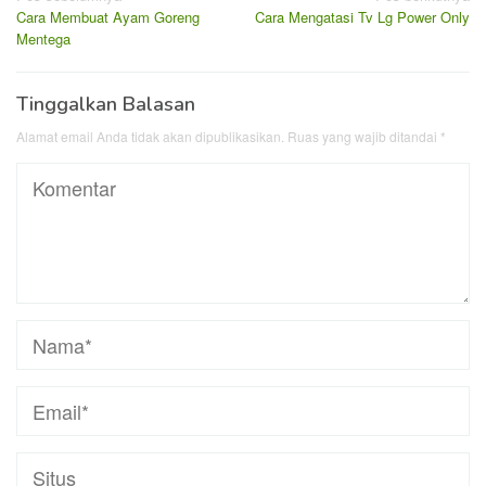
Cara Membuat Ayam Goreng
Cara Mengatasi Tv Lg Power Only
pos
Mentega
Tinggalkan Balasan
Alamat email Anda tidak akan dipublikasikan.
Ruas yang wajib ditandai
*