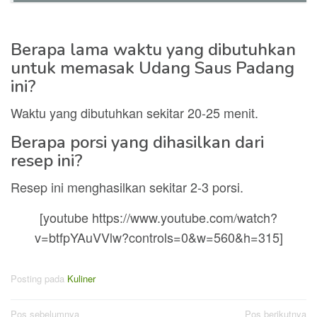
Berapa lama waktu yang dibutuhkan
untuk memasak Udang Saus Padang
ini?
Waktu yang dibutuhkan sekitar 20-25 menit.
Berapa porsi yang dihasilkan dari
resep ini?
Resep ini menghasilkan sekitar 2-3 porsi.
[youtube https://www.youtube.com/watch?
v=btfpYAuVVlw?controls=0&w=560&h=315]
Posting pada
Kuliner
Navigasi
Pos sebelumnya
Pos berikutnya