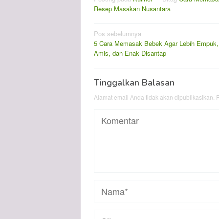
Resep Masakan Nusantara
Navigasi
Pos sebelumnya
5 Cara Memasak Bebek Agar Lebih Empuk,
pos
Amis, dan Enak Disantap
Tinggalkan Balasan
Alamat email Anda tidak akan dipublikasikan.
R