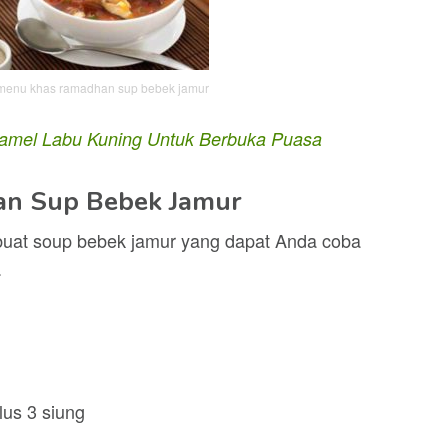
i menu khas ramadhan sup bebek jamur
amel Labu Kuning Untuk Berbuka Puasa
an Sup Bebek Jamur
mbuat soup bebek jamur yang dapat Anda coba
.
lus 3 siung