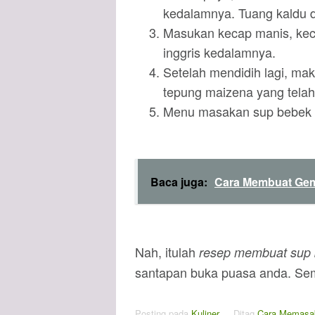
kedalamnya. Tuang kaldu 
Masukan kecap manis, keca
inggris kedalamnya.
Setelah mendidih lagi, ma
tepung maizena yang telah
Menu masakan sup bebek p
Baca juga:
Cara Membuat Ge
Nah, itulah
resep membuat sup 
santapan buka puasa anda. Se
Posting pada
Kuliner
Ditag
Cara Memasa