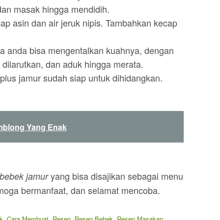
dan masak hingga mendidih.
p asin dan air jeruk nipis. Tambahkan kecap
ka anda bisa mengentalkan kuahnya, dengan
 dilarutkan, dan aduk hingga merata.
lus jamur sudah siap untuk dihidangkan.
mblong Yang Enak
yang bisa disajikan sebagai menu
bebek jamur
moga bermanfaat, dan selamat mencoba.
k
,
Cara Membuat
,
Resep
,
Resep Bebek
,
Resep Masakan
,