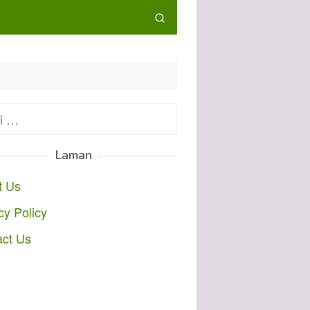
:
Laman
t Us
cy Policy
act Us