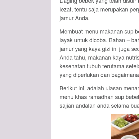
Daging bebek yang telah disuir 
lezat, tentu saja merupakan p
jamur Anda.
Membuat menu makanan sup bebe
layak untuk dicoba. Bahan – b
jamur yang kaya gizi ini juga s
Anda tahu, makanan kaya nutri
kesehatan tubuh terutama setel
yang diperlukan dan bagaiman
Berikut ini, adalah ulasan men
menu khas ramadhan sup bebek 
sajian andalan anda selama bu