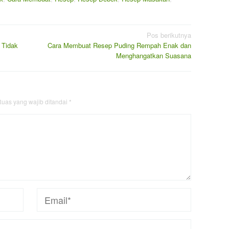
Pos berikutnya
 Tidak
Cara Membuat Resep Puding Rempah Enak dan
Menghangatkan Suasana
uas yang wajib ditandai
*