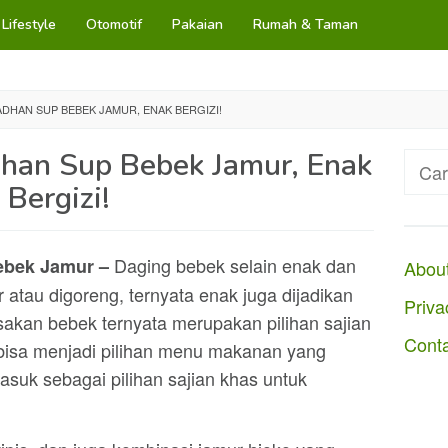
Lifestyle
Otomotif
Pakaian
Rumah & Taman
DHAN SUP BEBEK JAMUR, ENAK BERGIZI!
an Sup Bebek Jamur, Enak
Cari
untuk
Bergizi!
Daging bebek selain enak dan
ebek Jamur –
Abou
r atau digoreng, ternyata enak juga dijadikan
Priva
akan bebek ternyata merupakan pilihan sajian
Cont
isa menjadi pilihan menu makanan yang
masuk sebagai pilihan sajian khas untuk