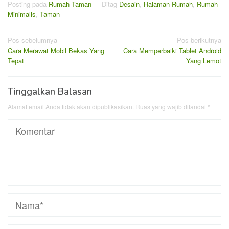
Posting pada
Rumah Taman
Ditag
Desain
,
Halaman Rumah
,
Rumah
Minimalis
,
Taman
Navigasi
Pos sebelumnya
Pos berikutnya
Cara Merawat Mobil Bekas Yang
Cara Memperbaiki Tablet Android
pos
Tepat
Yang Lemot
Tinggalkan Balasan
Alamat email Anda tidak akan dipublikasikan.
Ruas yang wajib ditandai
*