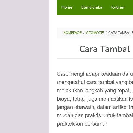
Loncat
Home
Elektronika
Kuliner
ke
konten
HOMEPAGE
/
OTOMOTIF
/
CARA TAMBAL 
Cara Tambal 
Saat menghadapi keadaan darur
mengetahui cara tambal yang b
melakukan langkah yang tepat,
biaya, tetapi juga memastikan k
jangan khawatir, dalam artikel 
mudah dan praktis untuk tambal
praktekkan bersama!