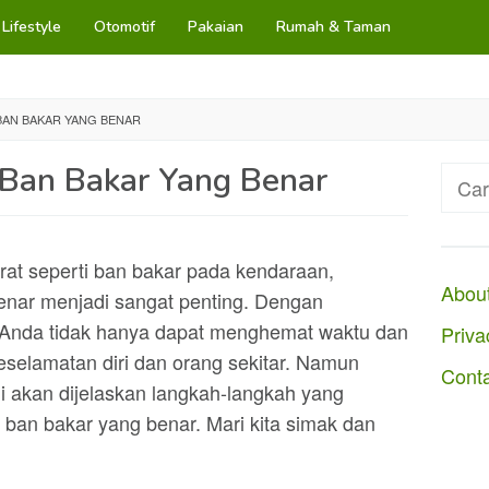
Lifestyle
Otomotif
Pakaian
Rumah & Taman
BAN BAKAR YANG BENAR
Ban Bakar Yang Benar
Cari
untuk
at seperti ban bakar pada kendaraan,
Abou
enar menjadi sangat penting. Dengan
 Anda tidak hanya dapat menghemat waktu dan
Priva
eselamatan diri dan orang sekitar. Namun
Cont
ini akan dijelaskan langkah-langkah yang
 ban bakar yang benar. Mari kita simak dan