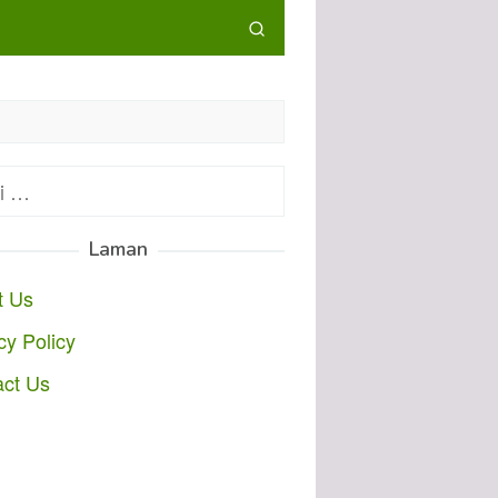
:
Laman
t Us
cy Policy
act Us