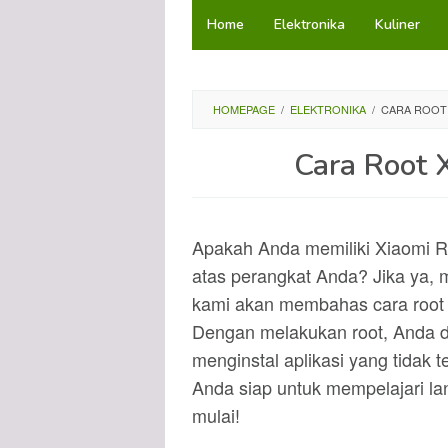
Loncat
Home
Elektronika
Kuliner
ke
konten
HOMEPAGE
/
ELEKTRONIKA
/
CARA ROOT 
Cara Root 
Apakah Anda memiliki Xiaomi Re
atas perangkat Anda? Jika ya, ma
kami akan membahas cara root 
Dengan melakukan root, Anda da
menginstal aplikasi yang tidak t
Anda siap untuk mempelajari lan
mulai!