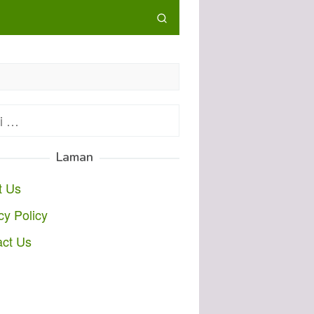
:
Laman
t Us
cy Policy
act Us