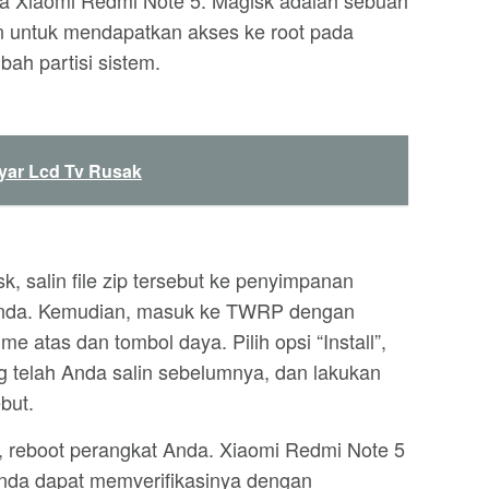
a Xiaomi Redmi Note 5. Magisk adalah sebuah
kan untuk mendapatkan akses ke root pada
ah partisi sistem.
yar Lcd Tv Rusak
 salin file zip tersebut ke penyimpanan
 Anda. Kemudian, masuk ke TWRP dengan
 atas dan tombol daya. Pilih opsi “Install”,
ang telah Anda salin sebelumnya, dan lakukan
but.
h, reboot perangkat Anda. Xiaomi Redmi Note 5
Anda dapat memverifikasinya dengan