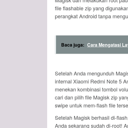
Magisk dan melakukan root pad
file flashable zip yang diguna
perangkat Android tanpa mengub
Baca juga:
Cara Mengatasi La
Setelah Anda mengunduh Magisk,
internal Xiaomi Redmi Note 5
menekan kombinasi tombol volume
cari dan pilih file Magisk zip y
swipe untuk mem-flash file terse
Setelah Magisk berhasil di-flas
Anda sekarang sudah di-root! 