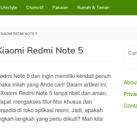
Lifestyle
Otomotif
Pakaian
Rumah & Taman
XIAOMI REDMI NOTE 5
Xiaomi Redmi Note 5
Cari
untuk
dmi Note 5 dan ingin memiliki kendali penuh
Abou
ka inilah yang Anda cari! Dalam artikel ini,
Xiaomi Redmi Note 5 tanpa ribet dan aman.
Priva
pat mengakses fitur-fitur khusus dan
Cont
ersedia di toko aplikasi resmi. Jadi, apakah
gkah-langkah yang perlu diikuti? Mari kita