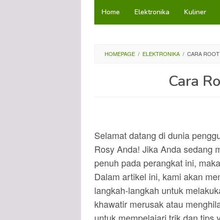
Loncat
Home
Elektronika
Kuliner
ke
konten
HOMEPAGE
/
ELEKTRONIKA
/
CARA ROOT 
Cara Ro
Selamat datang di dunia pengg
Rosy Anda! Jika Anda sedang me
penuh pada perangkat ini, maka
Dalam artikel ini, kami akan m
langkah-langkah untuk melakuk
khawatir merusak atau menghila
untuk mempelajari trik dan ti