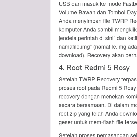
USB dan masuk ke mode Fastb
Volume Bawah dan Tombol Daya
Anda menyimpan file TWRP Reco
komputer Anda sambil mengklik 
jendela perintah di sini” dan ket
namafile.img” (namafile.img a
download). Recovery akan berha
4. Root Redmi 5 Rosy
Setelah TWRP Recovery terpasa
proses root pada Redmi 5 Rosy
recovery dengan menekan komb
secara bersamaan. Di dalam mode 
root.zip yang telah Anda down
geser untuk mem-flash file terse
Setelah proses pemasangan sel