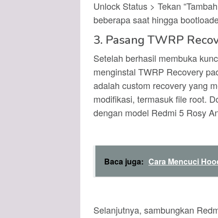
Unlock Status > Tekan “Tambah
beberapa saat hingga bootloader
3. Pasang TWRP Recov
Setelah berhasil membuka kunci
menginstal TWRP Recovery pa
adalah custom recovery yang m
modifikasi, termasuk file root.
dengan model Redmi 5 Rosy An
Baca juga:
Cara Mencuci Hood
Selanjutnya, sambungkan Redm