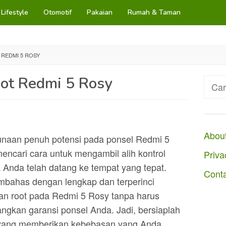
Lifestyle
Otomotif
Pakaian
Rumah & Taman
REDMI 5 ROSY
ot Redmi 5 Rosy
Cari
untuk
Abou
unaan penuh potensi pada ponsel Redmi 5
ncari cara untuk mengambil alih kontrol
Priva
 Anda telah datang ke tempat yang tepat.
Cont
embahas dengan lengkap dan terperinci
an root pada Redmi 5 Rosy tanpa harus
ngkan garansi ponsel Anda. Jadi, bersiaplah
ps yang memberikan kebebasan yang Anda