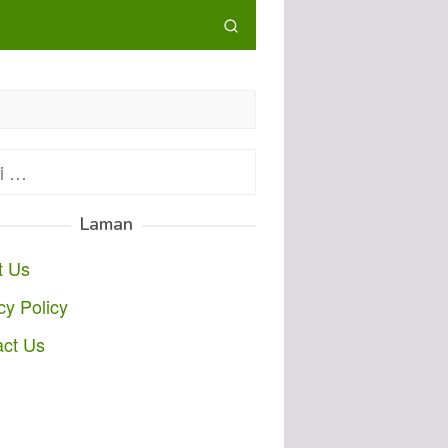
:
Laman
t Us
cy Policy
act Us