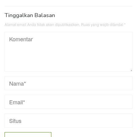
Tinggalkan Balasan
Alamat email Anda tidak akan dipublikasikan.
Ruas yang wajib ditandai
*