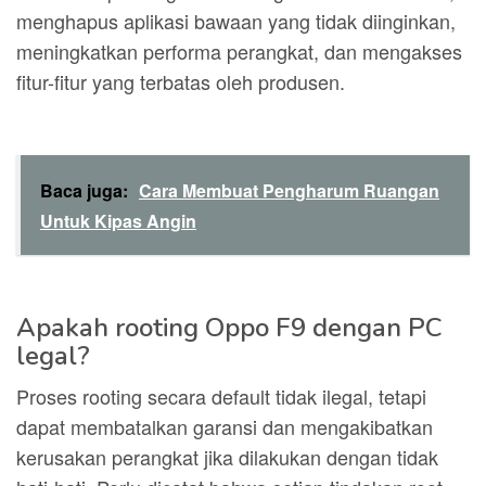
menghapus aplikasi bawaan yang tidak diinginkan,
meningkatkan performa perangkat, dan mengakses
fitur-fitur yang terbatas oleh produsen.
Baca juga:
Cara Membuat Pengharum Ruangan
Untuk Kipas Angin
Apakah rooting Oppo F9 dengan PC
legal?
Proses rooting secara default tidak ilegal, tetapi
dapat membatalkan garansi dan mengakibatkan
kerusakan perangkat jika dilakukan dengan tidak