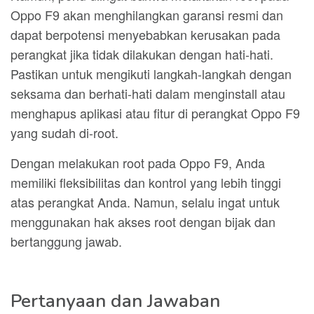
Oppo F9 akan menghilangkan garansi resmi dan
dapat berpotensi menyebabkan kerusakan pada
perangkat jika tidak dilakukan dengan hati-hati.
Pastikan untuk mengikuti langkah-langkah dengan
seksama dan berhati-hati dalam menginstall atau
menghapus aplikasi atau fitur di perangkat Oppo F9
yang sudah di-root.
Dengan melakukan root pada Oppo F9, Anda
memiliki fleksibilitas dan kontrol yang lebih tinggi
atas perangkat Anda. Namun, selalu ingat untuk
menggunakan hak akses root dengan bijak dan
bertanggung jawab.
Pertanyaan dan Jawaban