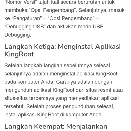
“Nomor Versi” tujuh kali secara berurutan untuk
membuka “Opsi Pengembang”. Selanjutnya, masuk
ke “Pengaturan” – “Opsi Pengembang” –
“Debugging USB” dan aktivkan mode USB
Debugging.
Langkah Ketiga: Menginstal Aplikasi
KingRoot
Setelah langkah-langkah sebelumnya selesai,
selanjutnya adalah menginstal aplikasi KingRoot
pada komputer Anda. Caranya adalah dengan
mengunduh aplikasi KingRoot dari situs resmi atau
situs-situs terpercaya yang menyediakan aplikasi
tersebut. Setelah proses pengunduhan selesai,
instal aplikasi KingRoot di komputer Anda.
Langkah Keempat: Menjalankan