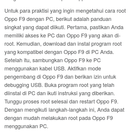
Untuk para praktisi yang ingin mengetahui cara root
Oppo F9 dengan PC, berikut adalah panduan
singkat yang dapat diikuti. Pertama, pastikan Anda
memiliki akses ke PC dan Oppo F9 yang akan di-
root. Kemudian, download dan instal program root
yang kompatibel dengan Oppo F9 di PC Anda.
Setelah itu, sambungkan Oppo F9 ke PC
menggunakan kabel USB. Aktifkan mode
pengembang di Oppo F9 dan berikan izin untuk
debugging USB. Buka program root yang telah
diinstal di PC dan ikuti instruksi yang diberikan.
Tunggu proses root selesai dan restart Oppo F9.
Dengan mengikuti langkah-langkah ini, Anda dapat
dengan mudah melakukan root pada Oppo F9
menggunakan PC.