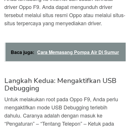
driver Oppo F9. Anda dapat mengunduh driver
tersebut melalui situs resmi Oppo atau melalui situs-
situs terpercaya yang menyediakan driver.
Baca juga:
Cara Memasang Pompa Air Di Sumur
Langkah Kedua: Mengaktifkan USB
Debugging
Untuk melakukan root pada Oppo F9, Anda perlu
mengaktifkan mode USB Debugging terlebih
dahulu. Caranya adalah dengan masuk ke
“Pengaturan” – “Tentang Telepon” – Ketuk pada