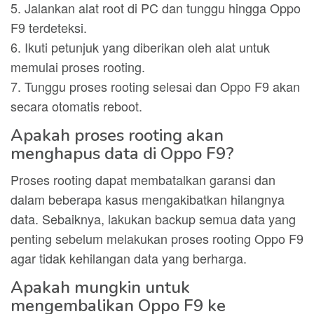
5. Jalankan alat root di PC dan tunggu hingga Oppo
F9 terdeteksi.
6. Ikuti petunjuk yang diberikan oleh alat untuk
memulai proses rooting.
7. Tunggu proses rooting selesai dan Oppo F9 akan
secara otomatis reboot.
Apakah proses rooting akan
menghapus data di Oppo F9?
Proses rooting dapat membatalkan garansi dan
dalam beberapa kasus mengakibatkan hilangnya
data. Sebaiknya, lakukan backup semua data yang
penting sebelum melakukan proses rooting Oppo F9
agar tidak kehilangan data yang berharga.
Apakah mungkin untuk
mengembalikan Oppo F9 ke