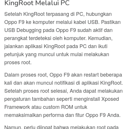
KingRoot Melalui PC
Setelah KingRoot terpasang di PC, hubungkan
Oppo F9 ke komputer melalui kabel USB. Pastikan
USB Debugging pada Oppo F9 sudah aktif dan
perangkat terdeteksi oleh komputer. Kemudian,
jalankan aplikasi KingRoot pada PC dan ikuti
petunjuk yang muncul untuk mulai melakukan
proses root.
Dalam proses root, Oppo F9 akan restart beberapa
kali dan akan muncul notifikasi di aplikasi KingRoot.
Setelah proses root selesai, Anda dapat melakukan
pengaturan tambahan seperti menginstall Xposed
Framework atau custom ROM untuk
memaksimalkan performa dan fitur Oppo F9 Anda.
Namun, perlu diingat bahwa melakukan root pada