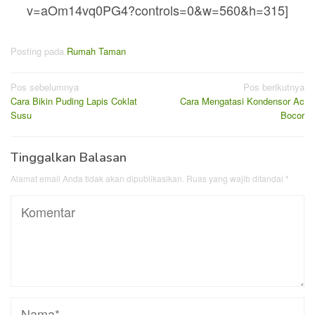
v=aOm14vq0PG4?controls=0&w=560&h=315]
Posting pada
Rumah Taman
Navigasi
Pos sebelumnya
Pos berikutnya
Cara Bikin Puding Lapis Coklat
Cara Mengatasi Kondensor Ac
pos
Susu
Bocor
Tinggalkan Balasan
Alamat email Anda tidak akan dipublikasikan.
Ruas yang wajib ditandai
*