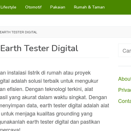
Lifestyle
Otomotif
Pakaian
Rumah & Taman
 EARTH TESTER DIGITAL
Earth Tester Digital
Cari
untuk
instalasi listrik di rumah atau proyek
Abou
gital adalah solusi terbaik untuk mengukur
n efisien. Dengan teknologi terkini, alat
Priva
asil yang akurat dalam waktu singkat. Dengan
Cont
impan data, earth tester digital adalah alat
 untuk menjaga kualitas grounding yang
 gunakanlah earth tester digital dan pastikan
rpercaya!