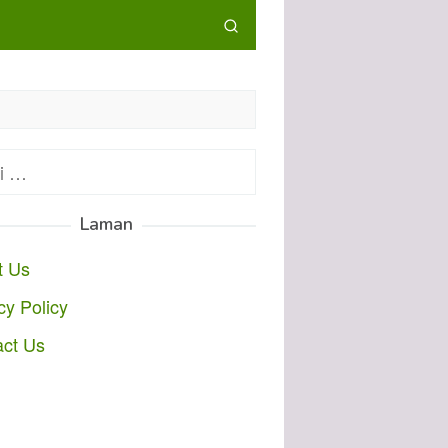
:
Laman
t Us
cy Policy
act Us