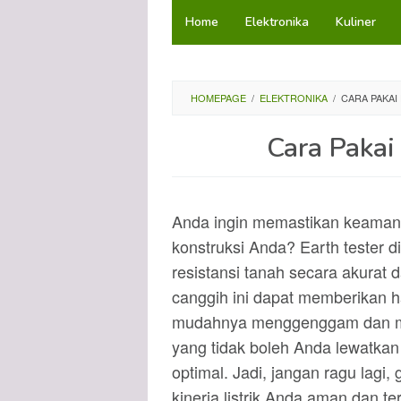
Loncat
Home
Elektronika
Kuliner
ke
konten
HOMEPAGE
/
ELEKTRONIKA
/
CARA PAKAI
Cara Pakai 
Anda ingin memastikan keamanan 
konstruksi Anda? Earth tester di
resistansi tanah secara akurat da
canggih ini dapat memberikan h
mudahnya menggenggam dan meny
yang tidak boleh Anda lewatkan
optimal. Jadi, jangan ragu lagi,
kinerja listrik Anda aman dan te