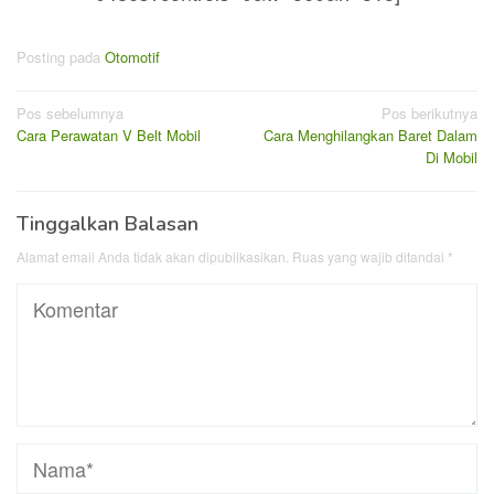
Posting pada
Otomotif
Navigasi
Pos sebelumnya
Pos berikutnya
Cara Perawatan V Belt Mobil
Cara Menghilangkan Baret Dalam
pos
Di Mobil
Tinggalkan Balasan
Alamat email Anda tidak akan dipublikasikan.
Ruas yang wajib ditandai
*