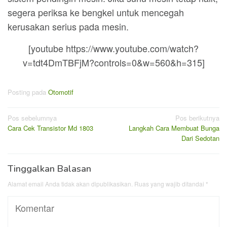
segera periksa ke bengkel untuk mencegah
kerusakan serius pada mesin.
[youtube https://www.youtube.com/watch?
v=tdt4DmTBFjM?controls=0&w=560&h=315]
Posting pada
Otomotif
Navigasi
Pos sebelumnya
Pos berikutnya
Cara Cek Transistor Md 1803
Langkah Cara Membuat Bunga
pos
Dari Sedotan
Tinggalkan Balasan
Alamat email Anda tidak akan dipublikasikan.
Ruas yang wajib ditandai
*