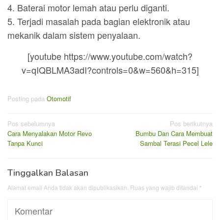
4. Baterai motor lemah atau perlu diganti.
5. Terjadi masalah pada bagian elektronik atau
mekanik dalam sistem penyalaan.
[youtube https://www.youtube.com/watch?
v=qIQBLMA3adI?controls=0&w=560&h=315]
Posting pada
Otomotif
Navigasi
Pos sebelumnya
Pos berikutnya
Cara Menyalakan Motor Revo
Bumbu Dan Cara Membuat
pos
Tanpa Kunci
Sambal Terasi Pecel Lele
Tinggalkan Balasan
Alamat email Anda tidak akan dipublikasikan.
Ruas yang wajib ditandai
*