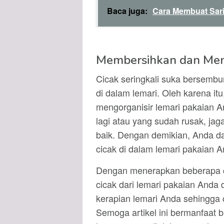
Baca juga:
Cara Membuat Sari
Membersihkan dan Meng
Cicak seringkali suka bersembu
di dalam lemari. Oleh karena it
mengorganisir lemari pakaian A
lagi atau yang sudah rusak, jaga
baik. Dengan demikian, Anda d
cicak di dalam lemari pakaian A
Dengan menerapkan beberapa ca
cicak dari lemari pakaian Anda 
kerapian lemari Anda sehingga 
Semoga artikel ini bermanfaat