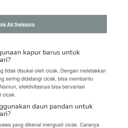
is Air Swisspro
ggunaan kapur barus untuk
ari?
g tidak disukai oleh cicak. Dengan meletakkan
ng sering didatangi cicak, bisa membantu
amun, efektivitasnya bisa bervariasi
i cicak.
nggunakan daun pandan untuk
ari?
wa yang dikenal mengusir cicak. Caranya