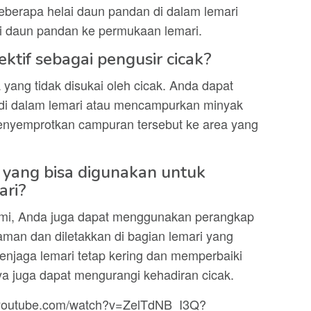
erapa helai daun pandan di dalam lemari
 daun pandan ke permukaan lemari.
ktif sebagai pengusir cicak?
ang tidak disukai oleh cicak. Anda dapat
di dalam lemari atau mencampurkan minyak
menyemprotkan campuran tersebut ke area yang
n yang bisa digunakan untuk
ari?
mi, Anda juga dapat menggunakan perangkap
aman dan diletakkan di bagian lemari yang
, menjaga lemari tetap kering dan memperbaiki
a juga dapat mengurangi kehadiran cicak.
w.youtube.com/watch?v=ZelTdNB_I3Q?