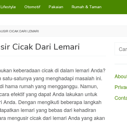
Lifestyle
Otomotif
Pakaian
Rumah & Taman
USIR CICAK DARI LEMARI
ir Cicak Dari Lemari
Cari
untuk
ukan keberadaan cicak di dalam lemari Anda?
Abou
h satu-satunya yang menghadapi masalah ini.
adi hama rumah yang mengganggu. Namun,
Priva
cara efektif yang dapat Anda lakukan untuk
Cont
ri Anda. Dengan mengikuti beberapa langkah
apatkan lemari yang bebas dari kehadiran
ra mengusir cicak dari lemari Anda yang akan