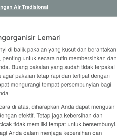
ngan Air Tradisional
organisir Lemari
nyi di balik pakaian yang kusut dan berantakan
u, penting untuk secara rutin membersihkan dan
nda. Buang pakaian yang sudah tidak terpakai
 agar pakaian tetap rapi dan terlipat dengan
apat mengurangi tempat persembunyian bagi
nda.
ra di atas, diharapkan Anda dapat mengusir
dengan efektif. Tetap jaga kebersihan dan
cicak tidak memiliki tempat untuk bersembunyi.
 bagi Anda dalam menjaga kebersihan dan