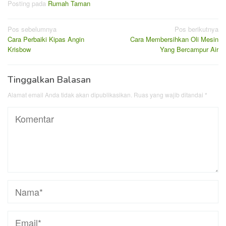
Posting pada
Rumah Taman
Navigasi
Pos sebelumnya
Pos berikutnya
Cara Perbaiki Kipas Angin
Cara Membersihkan Oli Mesin
pos
Krisbow
Yang Bercampur Air
Tinggalkan Balasan
Alamat email Anda tidak akan dipublikasikan.
Ruas yang wajib ditandai
*