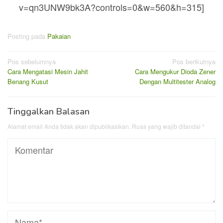
v=qn3UNW9bk3A?controls=0&w=560&h=315]
Posting pada
Pakaian
Navigasi
Pos sebelumnya
Pos berikutnya
Cara Mengatasi Mesin Jahit
Cara Mengukur Dioda Zener
pos
Benang Kusut
Dengan Multitester Analog
Tinggalkan Balasan
Alamat email Anda tidak akan dipublikasikan.
Ruas yang wajib ditandai
*