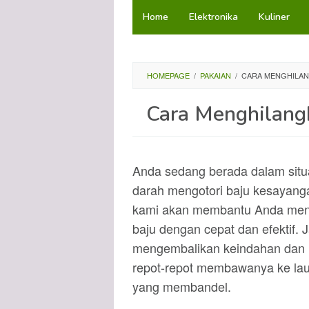
Loncat
Home
Elektronika
Kuliner
ke
konten
HOMEPAGE
/
PAKAIAN
/
CARA MENGHILAN
Cara Menghilangk
Anda sedang berada dalam situ
darah mengotori baju kesayangan
kami akan membantu Anda mene
baju dengan cepat dan efektif. Ja
mengembalikan keindahan dan 
repot-repot membawanya ke lau
yang membandel.