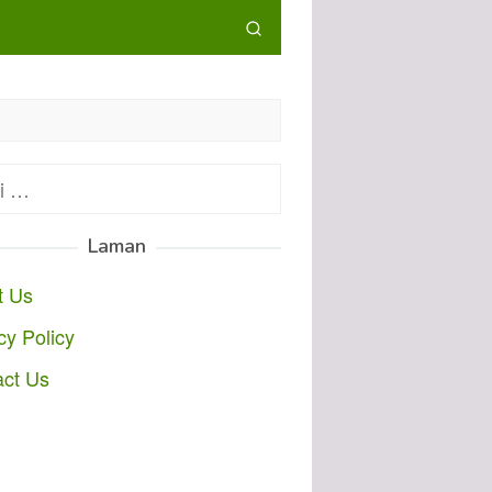
:
Laman
t Us
cy Policy
act Us