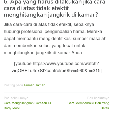
6. Apa yang harus dilakukan jika cara-
cara di atas tidak efektif
menghilangkan jangkrik di kamar?
Jika cara-cara di atas tidak efektif, sebaiknya
hubungi profesional pengendalian hama. Mereka
dapat membantu mengidentifikasi sumber masalah
dan memberikan solusi yang tepat untuk
menghilangkan jangkrik di kamar Anda.
[youtube https://www.youtube.com/watch?
v=jQRELu4oxSI?controls=0&w=560&h=315]
Posting pada
Rumah Taman
Navigasi
Pos sebelumnya
Pos berikutnya
Cara Menghilangkan Goresan Di
Cara Memperbaiki Ban Yang
pos
Body Mobil
Retak