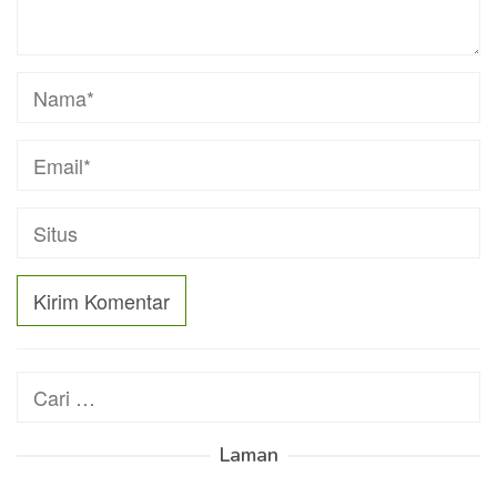
Cari
untuk:
Laman