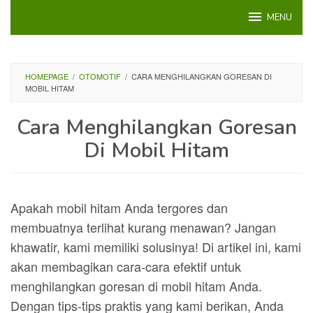
Loncat
MENU
ke
konten
HOMEPAGE
/
OTOMOTIF
/
CARA MENGHILANGKAN GORESAN DI
MOBIL HITAM
Cara Menghilangkan Goresan
Di Mobil Hitam
Apakah mobil hitam Anda tergores dan
membuatnya terlihat kurang menawan? Jangan
khawatir, kami memiliki solusinya! Di artikel ini, kami
akan membagikan cara-cara efektif untuk
menghilangkan goresan di mobil hitam Anda.
Dengan tips-tips praktis yang kami berikan, Anda