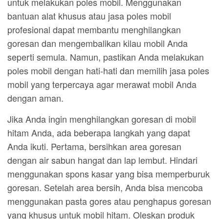
untuk melakukan poles mobil. Menggunakan
bantuan alat khusus atau jasa poles mobil
profesional dapat membantu menghilangkan
goresan dan mengembalikan kilau mobil Anda
seperti semula. Namun, pastikan Anda melakukan
poles mobil dengan hati-hati dan memilih jasa poles
mobil yang terpercaya agar merawat mobil Anda
dengan aman.
Jika Anda ingin menghilangkan goresan di mobil
hitam Anda, ada beberapa langkah yang dapat
Anda ikuti. Pertama, bersihkan area goresan
dengan air sabun hangat dan lap lembut. Hindari
menggunakan spons kasar yang bisa memperburuk
goresan. Setelah area bersih, Anda bisa mencoba
menggunakan pasta gores atau penghapus goresan
yang khusus untuk mobil hitam. Oleskan produk