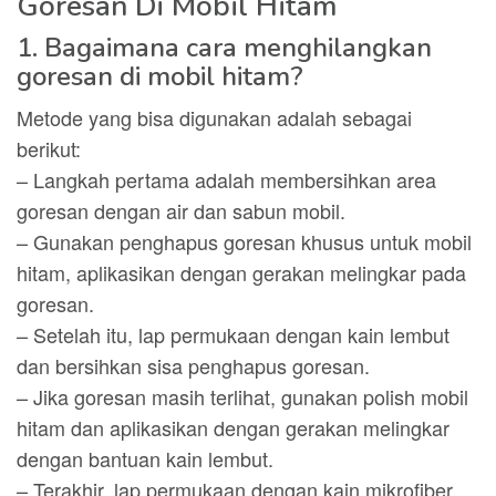
Goresan Di Mobil Hitam
1. Bagaimana cara menghilangkan
goresan di mobil hitam?
Metode yang bisa digunakan adalah sebagai
berikut:
– Langkah pertama adalah membersihkan area
goresan dengan air dan sabun mobil.
– Gunakan penghapus goresan khusus untuk mobil
hitam, aplikasikan dengan gerakan melingkar pada
goresan.
– Setelah itu, lap permukaan dengan kain lembut
dan bersihkan sisa penghapus goresan.
– Jika goresan masih terlihat, gunakan polish mobil
hitam dan aplikasikan dengan gerakan melingkar
dengan bantuan kain lembut.
– Terakhir, lap permukaan dengan kain mikrofiber