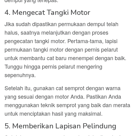
4. Mengecat Tangki Motor
Jika sudah dipastikan permukaan dempul telah
halus, saatnya melanjutkan dengan proses
pengecatan tangki motor. Pertama-tama, lapisi
permukaan tangki motor dengan pernis pelarut
untuk membantu cat baru menempel dengan baik.
Tunggu hingga pernis pelarut mengering
sepenuhnya.
Setelah itu, gunakan cat semprot dengan warna
yang sesuai dengan motor Anda. Pastikan Anda
menggunakan teknik semprot yang baik dan merata
untuk menciptakan hasil yang maksimal.
5. Memberikan Lapisan Pelindung