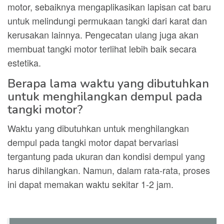
motor, sebaiknya mengaplikasikan lapisan cat baru
untuk melindungi permukaan tangki dari karat dan
kerusakan lainnya. Pengecatan ulang juga akan
membuat tangki motor terlihat lebih baik secara
estetika.
Berapa lama waktu yang dibutuhkan
untuk menghilangkan dempul pada
tangki motor?
Waktu yang dibutuhkan untuk menghilangkan
dempul pada tangki motor dapat bervariasi
tergantung pada ukuran dan kondisi dempul yang
harus dihilangkan. Namun, dalam rata-rata, proses
ini dapat memakan waktu sekitar 1-2 jam.