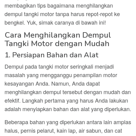
membagikan tips bagaimana menghilangkan
dempul tangki motor tanpa harus repot-repot ke
bengkel. Yuk, simak caranya di bawah ini!
Cara Menghilangkan Dempul
Tangki Motor dengan Mudah
1. Persiapan Bahan dan Alat
Dempul pada tangki motor seringkali menjadi
masalah yang mengganggu penampilan motor
kesayangan Anda. Namun, Anda dapat
menghilangkan dempul tersebut dengan mudah dan
efektif. Langkah pertama yang harus Anda lakukan
adalah menyiapkan bahan dan alat yang diperlukan.
Beberapa bahan yang diperlukan antara lain amplas
halus, pernis pelarut, kain lap, air sabun, dan cat