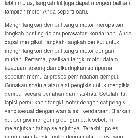
lebih mulus, langkah ini juga dapat mengembalikan
tampilan motor Anda seperti baru.
Menghilangkan dempul tangki motor merupakan
langkah penting dalam perawatan kendaraan. Anda
dapat mengikuti langkah-langkah berikut untuk
menghilangkan dempul tangki motor dengan
mudah. Pertama, pastikan tangki motor dalam
keadaan kosong dan dikeringkan sempurna
sebelum memulai proses pemindahan dempul.
Gunakan spatula atau alat pengikis untuk mengikis
dempul secara perlahan dan hati-hati. Setelah itu,
lapisi permukaan tangki motor dengan cat pengisi
yang sesuai dengan warna asli kendaraan. Biarkan
cat pengisi mengering dengan baik sebelum
melanjutkan tahap selanjutnya. Terakhir, poles
permukaan tangki motor dengan alat poles yang