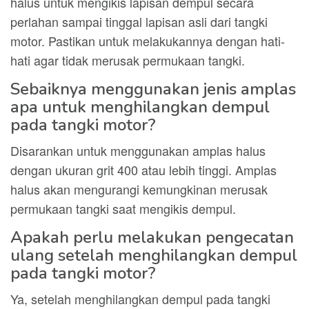
halus untuk mengikis lapisan dempul secara
perlahan sampai tinggal lapisan asli dari tangki
motor. Pastikan untuk melakukannya dengan hati-
hati agar tidak merusak permukaan tangki.
Sebaiknya menggunakan jenis amplas
apa untuk menghilangkan dempul
pada tangki motor?
Disarankan untuk menggunakan amplas halus
dengan ukuran grit 400 atau lebih tinggi. Amplas
halus akan mengurangi kemungkinan merusak
permukaan tangki saat mengikis dempul.
Apakah perlu melakukan pengecatan
ulang setelah menghilangkan dempul
pada tangki motor?
Ya, setelah menghilangkan dempul pada tangki