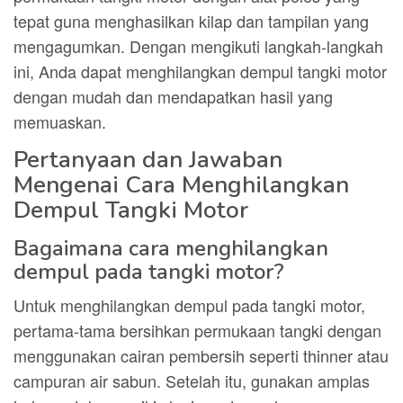
tepat guna menghasilkan kilap dan tampilan yang
mengagumkan. Dengan mengikuti langkah-langkah
ini, Anda dapat menghilangkan dempul tangki motor
dengan mudah dan mendapatkan hasil yang
memuaskan.
Pertanyaan dan Jawaban
Mengenai Cara Menghilangkan
Dempul Tangki Motor
Bagaimana cara menghilangkan
dempul pada tangki motor?
Untuk menghilangkan dempul pada tangki motor,
pertama-tama bersihkan permukaan tangki dengan
menggunakan cairan pembersih seperti thinner atau
campuran air sabun. Setelah itu, gunakan amplas