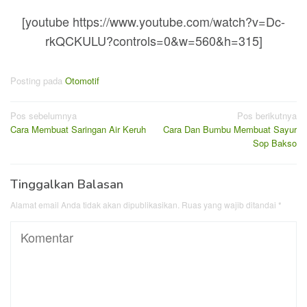
[youtube https://www.youtube.com/watch?v=Dc-
rkQCKULU?controls=0&w=560&h=315]
Posting pada
Otomotif
Navigasi
Pos sebelumnya
Pos berikutnya
Cara Membuat Saringan Air Keruh
Cara Dan Bumbu Membuat Sayur
pos
Sop Bakso
Tinggalkan Balasan
Alamat email Anda tidak akan dipublikasikan.
Ruas yang wajib ditandai
*