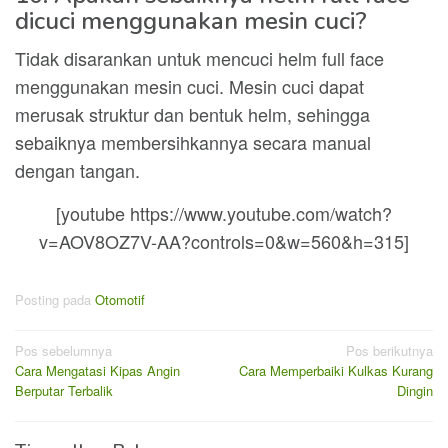
dicuci menggunakan mesin cuci?
Tidak disarankan untuk mencuci helm full face
menggunakan mesin cuci. Mesin cuci dapat
merusak struktur dan bentuk helm, sehingga
sebaiknya membersihkannya secara manual
dengan tangan.
[youtube https://www.youtube.com/watch?
v=AOV8OZ7V-AA?controls=0&w=560&h=315]
Posting pada
Otomotif
Navigasi
Pos sebelumnya
Pos berikutnya
Cara Mengatasi Kipas Angin
Cara Memperbaiki Kulkas Kurang
pos
Berputar Terbalik
Dingin