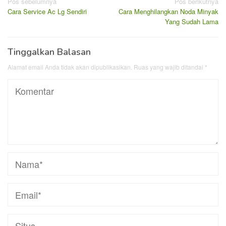
Navigasi
Pos sebelumnya
Pos berikutnya
Cara Service Ac Lg Sendiri
Cara Menghilangkan Noda Minyak
pos
Yang Sudah Lama
Tinggalkan Balasan
Alamat email Anda tidak akan dipublikasikan.
Ruas yang wajib ditandai
*