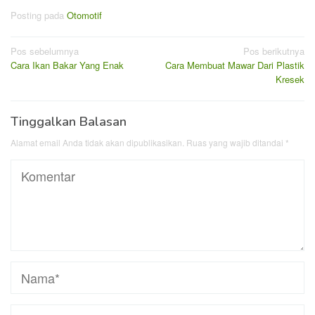
Posting pada
Otomotif
Navigasi
Pos sebelumnya
Pos berikutnya
Cara Ikan Bakar Yang Enak
Cara Membuat Mawar Dari Plastik
pos
Kresek
Tinggalkan Balasan
Alamat email Anda tidak akan dipublikasikan.
Ruas yang wajib ditandai
*