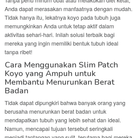
Tanpa perlu minum obat atau melakukan diet ketat,
Anda dapat merasakan manfaatnya dengan mudah.
Tidak hanya itu, lekatnya koyo pada tubuh juga
memungkinkan Anda untuk tetap aktif dalam
aktivitas sehari-hari. Inilah solusi terbaik bagi
mereka yang ingin memiliki bentuk tubuh ideal
tanpa ribet!
Cara Menggunakan Slim Patch
Koyo yang Ampuh untuk
Membantu Menurunkan Berat
Badan
Tidak dapat dipungkiri bahwa banyak orang yang
berusaha menurunkan berat badan untuk
mendapatkan tubuh yang lebih sehat dan ideal.
Namun, mencapai tujuan tersebut seringkali
menjadi tantangan yang sulit, terutama bagi mereka