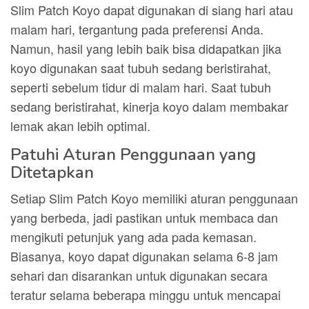
Slim Patch Koyo dapat digunakan di siang hari atau
malam hari, tergantung pada preferensi Anda.
Namun, hasil yang lebih baik bisa didapatkan jika
koyo digunakan saat tubuh sedang beristirahat,
seperti sebelum tidur di malam hari. Saat tubuh
sedang beristirahat, kinerja koyo dalam membakar
lemak akan lebih optimal.
Patuhi Aturan Penggunaan yang
Ditetapkan
Setiap Slim Patch Koyo memiliki aturan penggunaan
yang berbeda, jadi pastikan untuk membaca dan
mengikuti petunjuk yang ada pada kemasan.
Biasanya, koyo dapat digunakan selama 6-8 jam
sehari dan disarankan untuk digunakan secara
teratur selama beberapa minggu untuk mencapai