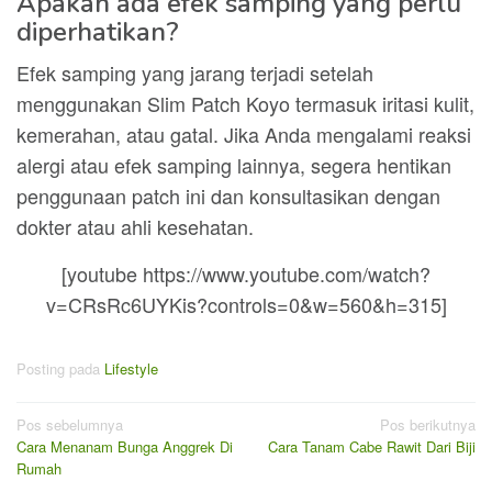
Apakah ada efek samping yang perlu
diperhatikan?
Efek samping yang jarang terjadi setelah
menggunakan Slim Patch Koyo termasuk iritasi kulit,
kemerahan, atau gatal. Jika Anda mengalami reaksi
alergi atau efek samping lainnya, segera hentikan
penggunaan patch ini dan konsultasikan dengan
dokter atau ahli kesehatan.
[youtube https://www.youtube.com/watch?
v=CRsRc6UYKis?controls=0&w=560&h=315]
Posting pada
Lifestyle
Navigasi
Pos sebelumnya
Pos berikutnya
Cara Menanam Bunga Anggrek Di
Cara Tanam Cabe Rawit Dari Biji
pos
Rumah