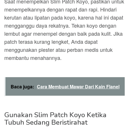
Saat menempelkan Slim Patch Koyo, pastikan untuk
menempelkannya dengan rapat dan rapi. Hindari
kerutan atau lipatan pada koyo, karena hal ini dapat
mengganggu daya rekatnya. Tekan koyo dengan
lembut agar menempel dengan baik pada kulit. Jika
patch terasa kurang lengket, Anda dapat
menggunakan plester atau perban medis untuk
membantu menahannya.
Baca juga:
Cara Membuat Mawar Dari Kain Flanel
Gunakan Slim Patch Koyo Ketika
Tubuh Sedang Beristirahat