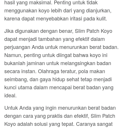
hasil yang maksimal. Penting untuk tidak
menggunakan koyo lebih dari yang dianjurkan,
karena dapat menyebabkan iritasi pada kulit.
Jika digunakan dengan benar, Slim Patch Koyo
dapat menjadi tambahan yang efektif dalam
perjuangan Anda untuk menurunkan berat badan.
Namun, penting untuk diingat bahwa koyo ini
bukanlah jaminan untuk melangsingkan badan
secara instan. Olahraga teratur, pola makan
seimbang, dan gaya hidup sehat tetap menjadi
kunci utama dalam mencapai berat badan yang
ideal.
Untuk Anda yang ingin menurunkan berat badan
dengan cara yang praktis dan efektif, Slim Patch
Koyo adalah solusi yang tepat. Caranya sangat