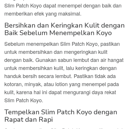
Slim Patch Koyo dapat menempel dengan baik dan
memberikan efek yang maksimal.
Bersihkan dan Keringkan Kulit dengan
Baik Sebelum Menempelkan Koyo
Sebelum menempelkan Slim Patch Koyo, pastikan
untuk membersihkan dan mengeringkan kulit
dengan baik. Gunakan sabun lembut dan air hangat
untuk membersihkan kulit, lalu keringkan dengan
handuk bersih secara lembut. Pastikan tidak ada
kotoran, minyak, atau lotion yang menempel pada
kulit, karena hal ini dapat mengurangi daya rekat
Slim Patch Koyo.
Tempelkan Slim Patch Koyo dengan
Rapat dan Rapi