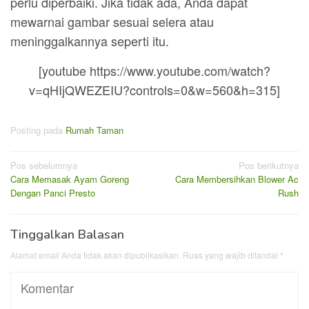
perlu diperbaiki. Jika tidak ada, Anda dapat
mewarnai gambar sesuai selera atau
meninggalkannya seperti itu.
[youtube https://www.youtube.com/watch?
v=qHIjQWEZEIU?controls=0&w=560&h=315]
Posting pada
Rumah Taman
Navigasi
Pos sebelumnya
Pos berikutnya
Cara Memasak Ayam Goreng
Cara Membersihkan Blower Ac
pos
Dengan Panci Presto
Rush
Tinggalkan Balasan
Alamat email Anda tidak akan dipublikasikan.
Ruas yang wajib ditandai
*