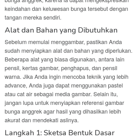
keindahan dan keluwesan bunga tersebut dengan
tangan mereka sendiri.
Alat dan Bahan yang Dibutuhkan
Sebelum memulai menggambar, pastikan Anda
sudah menyiapkan alat dan bahan yang diperlukan.
Beberapa alat yang biasa digunakan, antara lain
pensil, kertas gambar, penghapus, dan pensil
warna. Jika Anda ingin mencoba teknik yang lebih
advance, Anda juga dapat menggunakan pastel
atau cat air sebagai media gambar. Selain itu,
jangan lupa untuk menyiapkan referensi gambar
bunga anggrek agar hasil yang dihasilkan lebih
akurat dan mendekati aslinya.
Langkah 1: Sketsa Bentuk Dasar