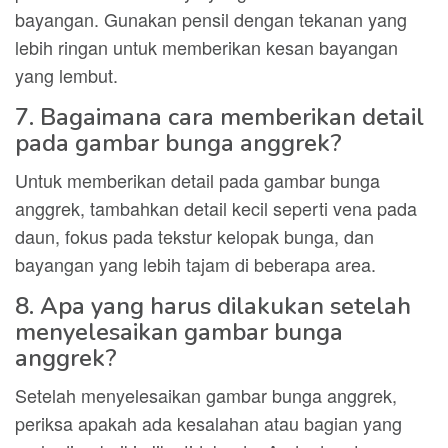
bayangan. Gunakan pensil dengan tekanan yang
lebih ringan untuk memberikan kesan bayangan
yang lembut.
7. Bagaimana cara memberikan detail
pada gambar bunga anggrek?
Untuk memberikan detail pada gambar bunga
anggrek, tambahkan detail kecil seperti vena pada
daun, fokus pada tekstur kelopak bunga, dan
bayangan yang lebih tajam di beberapa area.
8. Apa yang harus dilakukan setelah
menyelesaikan gambar bunga
anggrek?
Setelah menyelesaikan gambar bunga anggrek,
periksa apakah ada kesalahan atau bagian yang