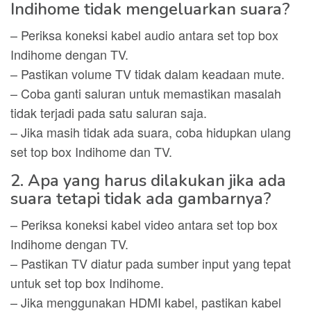
Indihome tidak mengeluarkan suara?
– Periksa koneksi kabel audio antara set top box
Indihome dengan TV.
– Pastikan volume TV tidak dalam keadaan mute.
– Coba ganti saluran untuk memastikan masalah
tidak terjadi pada satu saluran saja.
– Jika masih tidak ada suara, coba hidupkan ulang
set top box Indihome dan TV.
2. Apa yang harus dilakukan jika ada
suara tetapi tidak ada gambarnya?
– Periksa koneksi kabel video antara set top box
Indihome dengan TV.
– Pastikan TV diatur pada sumber input yang tepat
untuk set top box Indihome.
– Jika menggunakan HDMI kabel, pastikan kabel