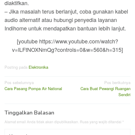
diaktifkan.
– Jika masalah terus berlanjut, coba gunakan kabel
audio alternatif atau hubungi penyedia layanan
Indihome untuk mendapatkan bantuan lebih lanjut.
[youtube https://www.youtube.com/watch?
v=lLFtNOXNmQg?controls=0&w=560&h=315]
Posting pada
Elektronika
Navigasi
Pos sebelumnya
Pos berikutnya
Cara Pasang Pompa Air National
Cara Buat Pewangi Ruangan
pos
Sendiri
Tinggalkan Balasan
Alamat email Anda tidak akan dipublikasikan.
Ruas yang wajib ditandai
*