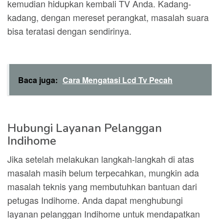
kemudian hidupkan kembali TV Anda. Kadang-
kadang, dengan mereset perangkat, masalah suara
bisa teratasi dengan sendirinya.
Baca juga:
Cara Mengatasi Lcd Tv Pecah
Hubungi Layanan Pelanggan
Indihome
Jika setelah melakukan langkah-langkah di atas
masalah masih belum terpecahkan, mungkin ada
masalah teknis yang membutuhkan bantuan dari
petugas Indihome. Anda dapat menghubungi
layanan pelanggan Indihome untuk mendapatkan