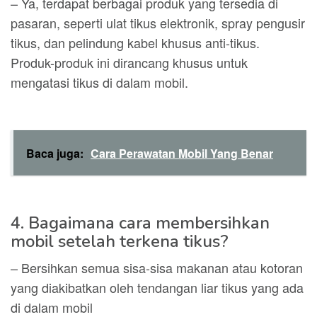
– Ya, terdapat berbagai produk yang tersedia di
pasaran, seperti ulat tikus elektronik, spray pengusir
tikus, dan pelindung kabel khusus anti-tikus.
Produk-produk ini dirancang khusus untuk
mengatasi tikus di dalam mobil.
Baca juga:
Cara Perawatan Mobil Yang Benar
4. Bagaimana cara membersihkan
mobil setelah terkena tikus?
– Bersihkan semua sisa-sisa makanan atau kotoran
yang diakibatkan oleh tendangan liar tikus yang ada
di dalam mobil