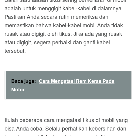
adalah untuk menggigit kabel-kabel di dalamnya.
Pastikan Anda secara rutin memeriksa dan
memastikan bahwa kabel-kabel mobil Anda tidak
rusak atau digigit oleh tikus. Jika ada yang rusak
atau digigit, segera perbaiki dan ganti kabel
tersebut.
Baca juga:
Cara Mengatasi Rem Keras Pada
Motor
Itulah beberapa cara mengatasi tikus di mobil yang
bisa Anda coba. Selalu perhatikan kebersihan dan