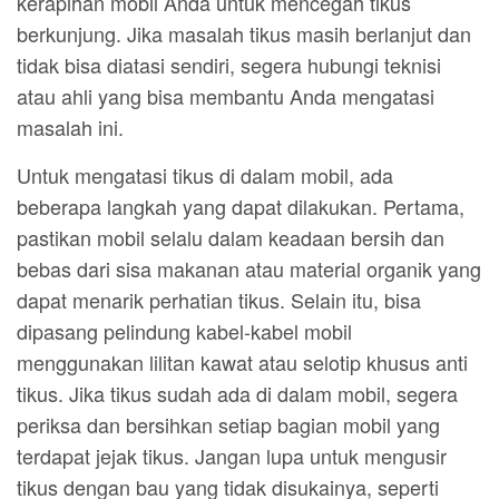
kerapihan mobil Anda untuk mencegah tikus
berkunjung. Jika masalah tikus masih berlanjut dan
tidak bisa diatasi sendiri, segera hubungi teknisi
atau ahli yang bisa membantu Anda mengatasi
masalah ini.
Untuk mengatasi tikus di dalam mobil, ada
beberapa langkah yang dapat dilakukan. Pertama,
pastikan mobil selalu dalam keadaan bersih dan
bebas dari sisa makanan atau material organik yang
dapat menarik perhatian tikus. Selain itu, bisa
dipasang pelindung kabel-kabel mobil
menggunakan lilitan kawat atau selotip khusus anti
tikus. Jika tikus sudah ada di dalam mobil, segera
periksa dan bersihkan setiap bagian mobil yang
terdapat jejak tikus. Jangan lupa untuk mengusir
tikus dengan bau yang tidak disukainya, seperti