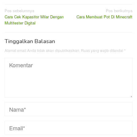
Navigasi
Pos sebelumnya
Pos berikutnya
Cara Cek Kapasitor Milar Dengan
Cara Membuat Pot Di Minecraft
pos
Multitester Digital
Tinggalkan Balasan
Alamat email Anda tidak akan dipublikasikan.
Ruas yang wajib ditandai
*