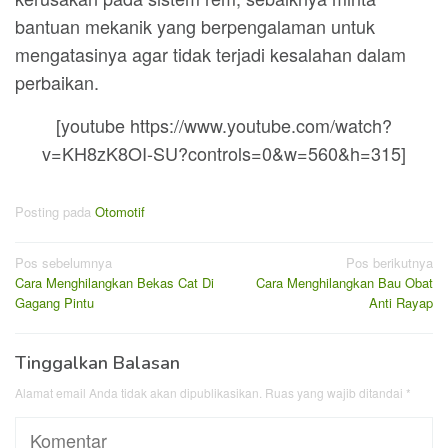
bantuan mekanik yang berpengalaman untuk
mengatasinya agar tidak terjadi kesalahan dalam
perbaikan.
[youtube https://www.youtube.com/watch?
v=KH8zK8OI-SU?controls=0&w=560&h=315]
Posting pada
Otomotif
Navigasi
Pos sebelumnya
Pos berikutnya
Cara Menghilangkan Bekas Cat Di
Cara Menghilangkan Bau Obat
pos
Gagang Pintu
Anti Rayap
Tinggalkan Balasan
Alamat email Anda tidak akan dipublikasikan.
Ruas yang wajib ditandai
*