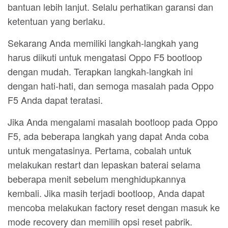
bantuan lebih lanjut. Selalu perhatikan garansi dan
ketentuan yang berlaku.
Sekarang Anda memiliki langkah-langkah yang
harus diikuti untuk mengatasi Oppo F5 bootloop
dengan mudah. Terapkan langkah-langkah ini
dengan hati-hati, dan semoga masalah pada Oppo
F5 Anda dapat teratasi.
Jika Anda mengalami masalah bootloop pada Oppo
F5, ada beberapa langkah yang dapat Anda coba
untuk mengatasinya. Pertama, cobalah untuk
melakukan restart dan lepaskan baterai selama
beberapa menit sebelum menghidupkannya
kembali. Jika masih terjadi bootloop, Anda dapat
mencoba melakukan factory reset dengan masuk ke
mode recovery dan memilih opsi reset pabrik.