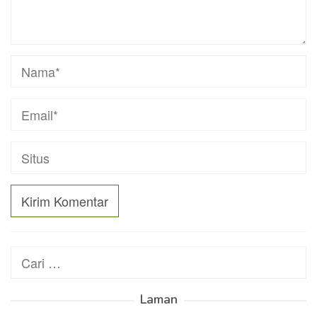
Cari
untuk:
Laman