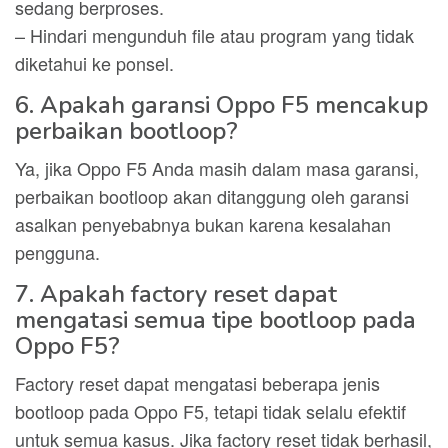
sedang berproses.
– Hindari mengunduh file atau program yang tidak
diketahui ke ponsel.
6. Apakah garansi Oppo F5 mencakup
perbaikan bootloop?
Ya, jika Oppo F5 Anda masih dalam masa garansi,
perbaikan bootloop akan ditanggung oleh garansi
asalkan penyebabnya bukan karena kesalahan
pengguna.
7. Apakah factory reset dapat
mengatasi semua tipe bootloop pada
Oppo F5?
Factory reset dapat mengatasi beberapa jenis
bootloop pada Oppo F5, tetapi tidak selalu efektif
untuk semua kasus. Jika factory reset tidak berhasil,