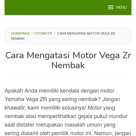
Loncat
MENU
ke
konten
HOMEPAGE
/
OTOMOTIF
/
CARA MENGATASI MOTOR VEGA ZR
NEMBAK
Cara Mengatasi Motor Vega Zr
Nembak
Apakah Anda memiliki kendala dengan motor
Yamaha Vega ZR yang sering nembak? Jangan
khawatir, kami memiliki solusinya! Motor yang
nembak atau memperlihatkan gejala pukul mundur
saat distater merupakan masalah umum yang
sering dialami oleh pemilik motor ini. Namun, jangan