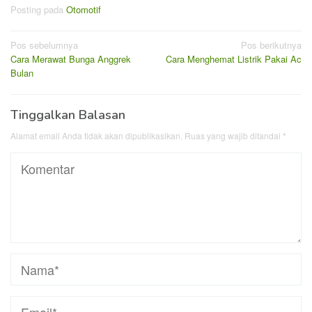
Posting pada
Otomotif
Navigasi
Pos sebelumnya
Pos berikutnya
Cara Merawat Bunga Anggrek
Cara Menghemat Listrik Pakai Ac
pos
Bulan
Tinggalkan Balasan
Alamat email Anda tidak akan dipublikasikan.
Ruas yang wajib ditandai
*