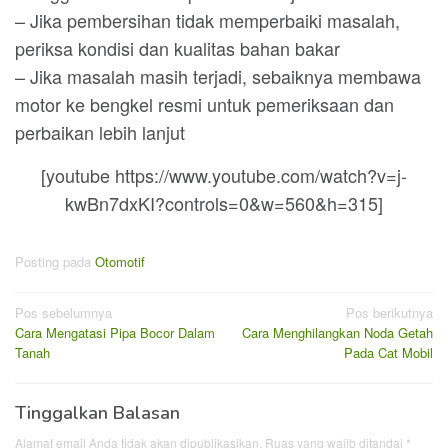
– Jika pembersihan tidak memperbaiki masalah,
periksa kondisi dan kualitas bahan bakar
– Jika masalah masih terjadi, sebaiknya membawa
motor ke bengkel resmi untuk pemeriksaan dan
perbaikan lebih lanjut
[youtube https://www.youtube.com/watch?v=j-
kwBn7dxKI?controls=0&w=560&h=315]
Posting pada
Otomotif
Navigasi
Pos sebelumnya
Pos berikutnya
Cara Mengatasi Pipa Bocor Dalam
Cara Menghilangkan Noda Getah
pos
Tanah
Pada Cat Mobil
Tinggalkan Balasan
Alamat email Anda tidak akan dipublikasikan.
Ruas yang wajib ditandai
*